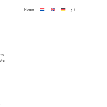
Home
dem
ster
s‘