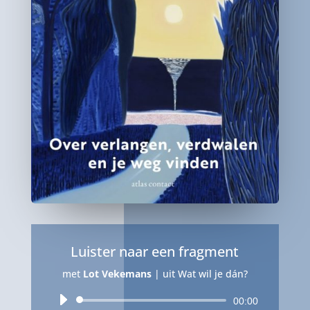
Luister naar een fragment
met
Lot Vekemans
|
uit Wat wil je dán?
Audiospeler
00:00